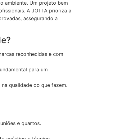
a do ambiente. Um projeto bem
fissionais. A JOTTA prioriza a
mprovadas, assegurando a
de?
 marcas reconhecidas e com
 fundamental para um
 na qualidade do que fazem.
euniões e quartos.
 acústico e térmico.