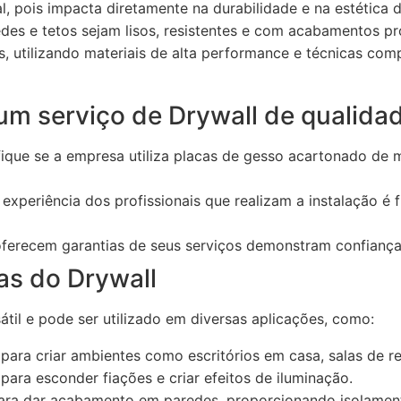
al, pois impacta diretamente na durabilidade e na estétic
es e tetos sejam lisos, resistentes e com acabamentos pro
s, utilizando materiais de alta performance e técnicas co
um serviço de Drywall de qualida
fique se a empresa utiliza placas de gesso acartonado de
experiência dos profissionais que realizam a instalação é
erecem garantias de seus serviços demonstram confiança
as do Drywall
til e pode ser utilizado em diversas aplicações, como:
 para criar ambientes como escritórios em casa, salas de r
ara esconder fiações e criar efeitos de iluminação.
ra dar acabamento em paredes, proporcionando isolamento