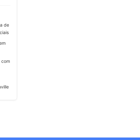
na de
iais
 em
i com
ville