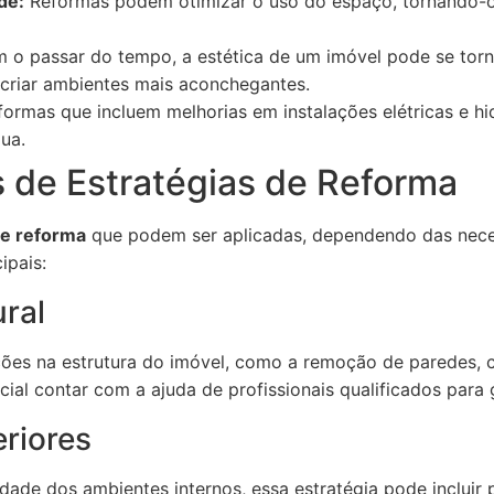
de:
Reformas podem otimizar o uso do espaço, tornando-o 
o passar do tempo, a estética de um imóvel pode se torn
 criar ambientes mais aconchegantes.
ormas que incluem melhorias em instalações elétricas e hi
ua.
s de Estratégias de Reforma
de reforma
que podem ser aplicadas, dependendo das nece
ipais:
ural
ações na estrutura do imóvel, como a remoção de paredes, 
cial contar com a ajuda de profissionais qualificados para 
eriores
dade dos ambientes internos, essa estratégia pode incluir p