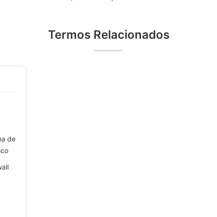
Termos Relacionados
na de
ico
all