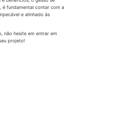
 e benefícios, o gesso se
l, é fundamental contar com a
impecável e alinhado às
o, não hesite em entrar em
eu projeto!