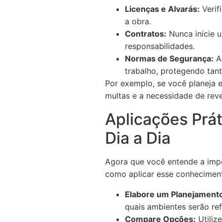
Licenças e Alvarás:
Verif
a obra.
Contratos:
Nunca inicie 
responsabilidades.
Normas de Segurança:
As
trabalho, protegendo tan
Por exemplo, se você planeja 
multas e a necessidade de reve
Aplicações Prá
Dia a Dia
Agora que você entende a impor
como aplicar esse conhecimen
Elabore um Planejament
quais ambientes serão re
Compare Opções:
Utiliz