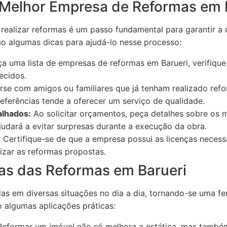
Melhor Empresa de Reformas em 
realizar reformas é um passo fundamental para garantir a 
tão algumas dicas para ajudá-lo nesse processo:
a uma lista de empresas de reformas em Barueri, verifique 
ecidos.
se com amigos ou familiares que já tenham realizado ref
erências tende a oferecer um serviço de qualidade.
alhados:
Ao solicitar orçamentos, peça detalhes sobre os ma
ajudará a evitar surpresas durante a execução da obra.
:
Certifique-se de que a empresa possui as licenças necessá
lizar as reformas propostas.
cas das Reformas em Barueri
as em diversas situações no dia a dia, tornando-se uma fe
 algumas aplicações práticas:
eformar um imóvel não só melhora a estética, mas també