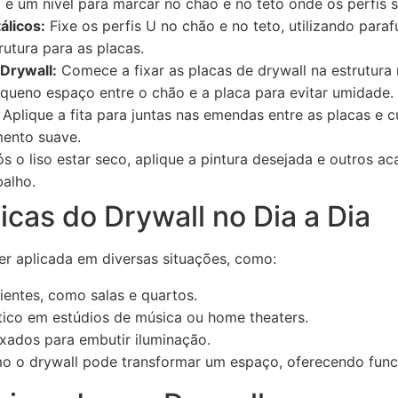
e um nível para marcar no chão e no teto onde os perfis s
álicos:
Fixe os perfis U no chão e no teto, utilizando parafu
trutura para as placas.
Drywall:
Comece a fixar as placas de drywall na estrutura 
queno espaço entre o chão e a placa para evitar umidade.
Aplique a fita para juntas nas emendas entre as placas e 
ento suave.
s o liso estar seco, aplique a pintura desejada e outros a
balho.
icas do Drywall no Dia a Dia
er aplicada em diversas situações, como:
bientes, como salas e quartos.
tico em estúdios de música ou home theaters.
ixados para embutir iluminação.
 o drywall pode transformar um espaço, oferecendo funci