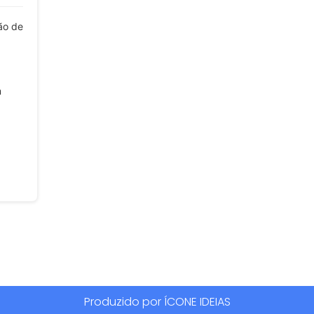
ão de
m
Produzido por ÍCONE IDEIAS