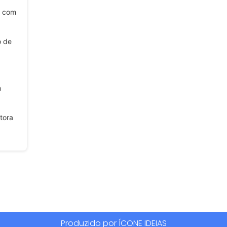
i com
o de
m
tora
Produzido por ÍCONE IDEIAS