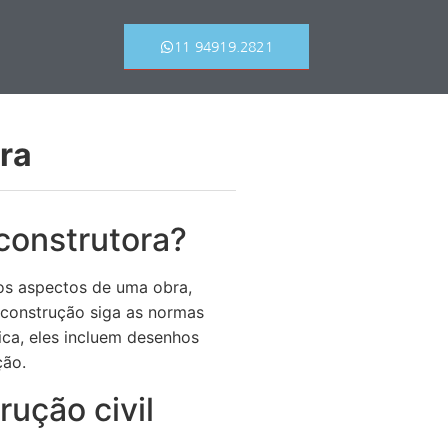
11 94919.2821
ra
construtora?
s aspectos de uma obra,
 construção siga as normas
ica, eles incluem desenhos
ção.
rução civil