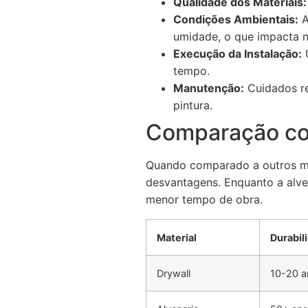
Qualidade dos Materiais:
Condições Ambientais:
A
umidade, o que impacta n
Execução da Instalação:
U
tempo.
Manutenção:
Cuidados re
pintura.
Comparação co
Quando comparado a outros mat
desvantagens. Enquanto a alven
menor tempo de obra.
Material
Durabil
Drywall
10-20 a