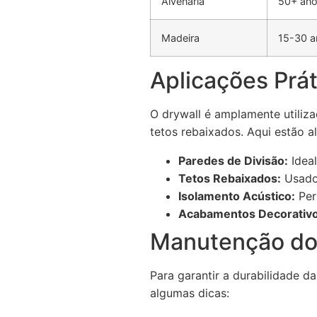
Alvenaria
50+ an
Madeira
15-30 a
Aplicações Prát
O drywall é amplamente utiliza
tetos rebaixados. Aqui estão a
Paredes de Divisão:
Ideal
Tetos Rebaixados:
Usado 
Isolamento Acústico:
Per
Acabamentos Decorativo
Manutenção do
Para garantir a durabilidade d
algumas dicas: