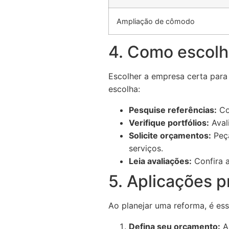
Ampliação de cômodo
4. Como escolh
Escolher a empresa certa para 
escolha:
Pesquise referências:
Co
Verifique portfólios:
Avali
Solicite orçamentos:
Peça
serviços.
Leia avaliações:
Confira a
5. Aplicações pr
Ao planejar uma reforma, é es
Defina seu orçamento:
An