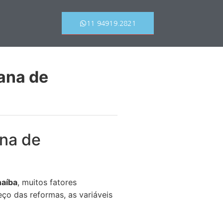
11 94919.2821
ana de
ana de
naíba
, muitos fatores
ço das reformas, as variáveis