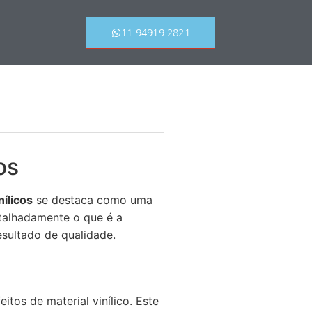
11 94919.2821
os
nílicos
se destaca como uma
etalhadamente o que é a
esultado de qualidade.
tos de material vinílico. Este