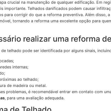
apa crucial na manutenção de qualquer edificação. Em reg
ais importante. Telhados danificados podem causar infiltra
 para corrigir do que a reforma preventiva. Além disso, a 
imóvel, tornando a reforma uma excelente opção para que
sário realizar uma reforma de
e telhado pode ser identificada por alguns sinais, incluin
ocadas;
aredes internas;
do;
próximas ao telhado;
tura de madeira ou metal.
es problemas, é recomendável entrar em contato com um
mas
, para uma avaliação adequada.
ma de Telhado