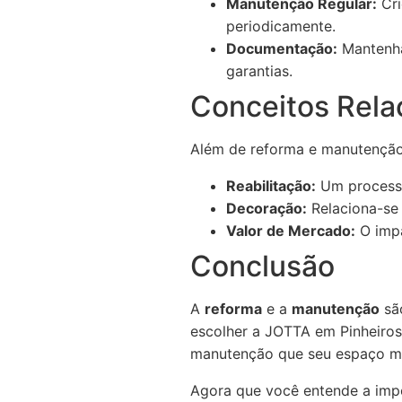
Manutenção Regular:
Cri
periodicamente.
Documentação:
Mantenha 
garantias.
Conceitos Rela
Além de reforma e manutenção,
Reabilitação:
Um processo 
Decoração:
Relaciona-se 
Valor de Mercado:
O impa
Conclusão
A
reforma
e a
manutenção
são
escolher a JOTTA em Pinheiros
manutenção que seu espaço m
Agora que você entende a impo