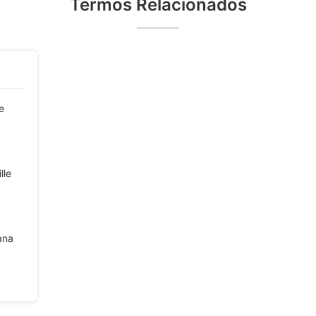
Termos Relacionados
e
lle
ana