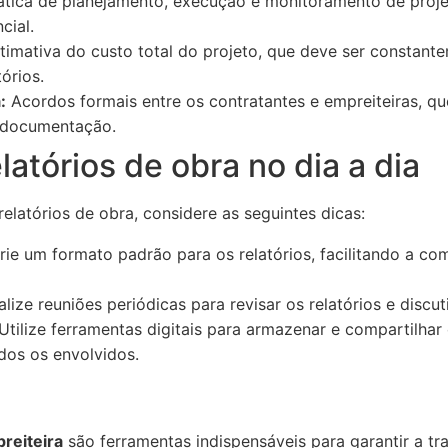
tica de planejamento, execução e monitoramento de projet
cial.
timativa do custo total do projeto, que deve ser constan
órios.
:
Acordos formais entre os contratantes e empreiteiras, q
a documentação.
latórios de obra no dia a dia
elatórios de obra, considere as seguintes dicas:
ie um formato padrão para os relatórios, facilitando a co
lize reuniões periódicas para revisar os relatórios e discu
Utilize ferramentas digitais para armazenar e compartilhar 
odos os envolvidos.
reiteira
são ferramentas indispensáveis para garantir a tr