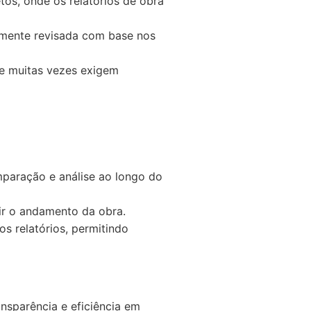
os, onde os relatórios de obra
temente revisada com base nos
ue muitas vezes exigem
mparação e análise ao longo do
tir o andamento da obra.
os relatórios, permitindo
ansparência e eficiência em