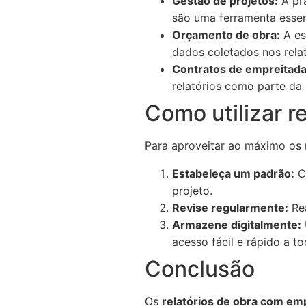
Gestão de projetos:
A prá
são uma ferramenta essen
Orçamento de obra:
A es
dados coletados nos relat
Contratos de empreitada
relatórios como parte d
Como utilizar re
Para aproveitar ao máximo os r
Estabeleça um padrão:
Cr
projeto.
Revise regularmente:
Rea
Armazene digitalmente:
acesso fácil e rápido a t
Conclusão
Os
relatórios de obra com emp