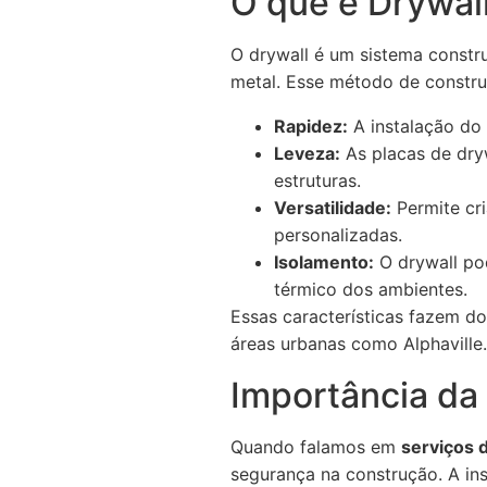
O que é Drywal
O drywall é um sistema constr
metal. Esse método de constru
Rapidez:
A instalação do 
Leveza:
As placas de dryw
estruturas.
Versatilidade:
Permite cri
personalizadas.
Isolamento:
O drywall pod
térmico dos ambientes.
Essas características fazem d
áreas urbanas como Alphaville.
Importância da
Quando falamos em
serviços 
segurança na construção. A in