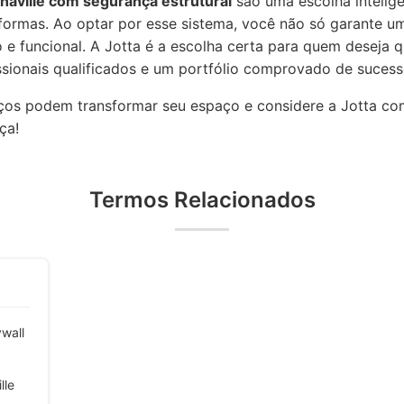
haville com segurança estrutural
são uma escolha intelig
eformas. Ao optar por esse sistema, você não só garante 
e funcional. A Jotta é a escolha certa para quem deseja 
ssionais qualificados e um portfólio comprovado de sucess
iços podem transformar seu espaço e considere a Jotta com
ça!
Termos Relacionados
ywall
lle