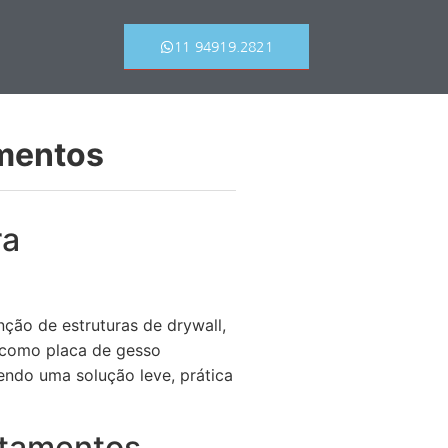
11 94919.2821
amentos
ra
ção de estruturas de drywall,
 como placa de gesso
cendo uma solução leve, prática
rtamentos