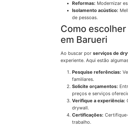
Reformas:
Modernizar esp
Isolamento acústico:
Melh
de pessoas.
Como escolher 
em Barueri
Ao buscar por
serviços de dr
experiente. Aqui estão algumas
Pesquise referências:
Ver
familiares.
Solicite orçamentos:
Entr
preços e serviços ofereci
Verifique a experiência:
O
drywall.
Certificações:
Certifique-
trabalho.