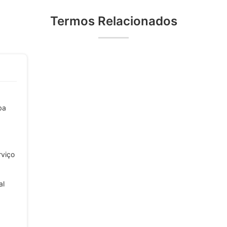
Termos Relacionados
ba
rviço
al