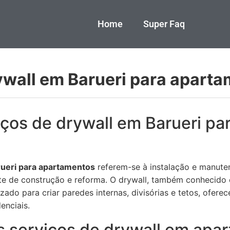
Home
Super Faq
ywall em Barueri para apart
ços de drywall em Barueri pa
rueri para apartamentos
referem-se à instalação e manuten
te de construção e reforma. O drywall, também conhecido
zado para criar paredes internas, divisórias e tetos, ofere
enciais.
s serviços de drywall em apa