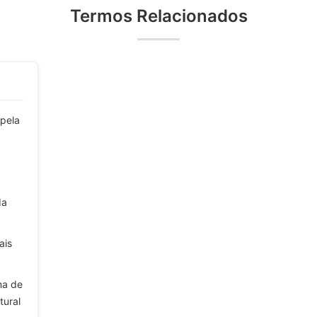
Termos Relacionados
 pela
da
ais
na de
tural