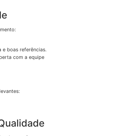
le
imento:
 e boas referências.
berta com a equipe
levantes:
Qualidade