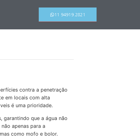
11 94919.2821
erfícies contra a penetração
te em locais com alta
veis é uma prioridade.
s, garantindo que a água não
l não apenas para a
emas como mofo e bolor.