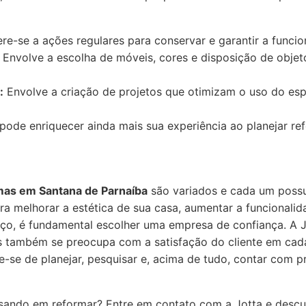
re-se a ações regulares para conservar e garantir a funci
Envolve a escolha de móveis, cores e disposição de objet
:
Envolve a criação de projetos que otimizam o uso do esp
ode enriquecer ainda mais sua experiência ao planejar re
rmas em Santana de Parnaíba
são variados e cada um possui
ara melhorar a estética de sua casa, aumentar a funcional
ço, é fundamental escolher uma empresa de confiança. A J
as também se preocupa com a satisfação do cliente em cada
-se de planejar, pesquisar e, acima de tudo, contar com p
sando em reformar? Entre em contato com a Jotta e des