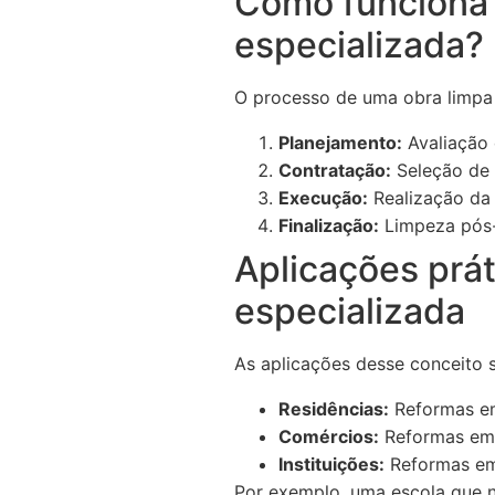
Como funciona 
especializada?
O processo de uma obra limpa 
Planejamento:
Avaliação 
Contratação:
Seleção de p
Execução:
Realização da 
Finalização:
Limpeza pós-
Aplicações prát
especializada
As aplicações desse conceito 
Residências:
Reformas em
Comércios:
Reformas em l
Instituições:
Reformas em 
Por exemplo, uma escola que ne