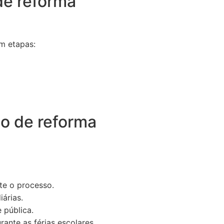
de reforma
m etapas:
ço de reforma
e o processo.
árias.
 pública.
ante as férias escolares,