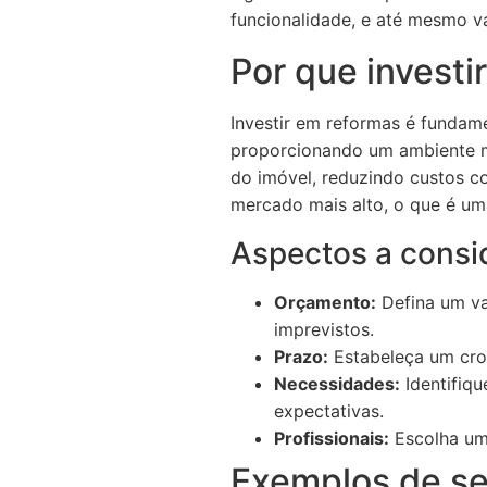
funcionalidade, e até mesmo va
Por que investi
Investir em reformas é fundam
proporcionando um ambiente ma
do imóvel, reduzindo custos c
mercado mais alto, o que é um
Aspectos a consi
Orçamento:
Defina um va
imprevistos.
Prazo:
Estabeleça um cron
Necessidades:
Identifiqu
expectativas.
Profissionais:
Escolha uma
Exemplos de se