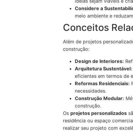
ideias sejam viáveis e cria
Considere a Sustentabili
meio ambiente e reduzam 
Conceitos Rela
Além de projetos personalizad
construção:
Design de Interiores:
Refe
Arquitetura Sustentável:
eficientes em termos de e
Reformas Residenciais:
P
necessidades.
Construção Modular:
Mét
construção.
Os
projetos personalizados
sã
residência ou espaço comercial
realizar seu projeto com exce