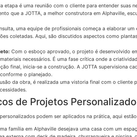
a etapa é uma reunião com o cliente para entender suas ne
to que a JOTTA, a melhor construtora em Alphaville, escu
sulta, uma equipe de profissionais começa a elaborar um e
es coletadas. Aqui, são discutidos aspectos como plantas 
eto:
Com o esboço aprovado, o projeto é desenvolvido em 
 materiais necessários. É uma fase crítica onde a criativida
ão final, inicia-se a construção. A JOTTA supervisiona ca
 conforme o planejado.
são da obra, é realizada uma vistoria final com o cliente 
ecessidades.
cos de Projetos Personalizado
 personalizados podem ser aplicados na prática, aqui estã
a família em Alphaville desejava uma casa com um espaç
a externa com deck de madeira, churrasqueira e piscina, 