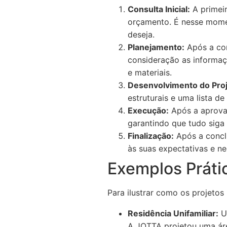
Consulta Inicial:
A primeir
orçamento. É nesse momen
deseja.
Planejamento:
Após a con
consideração as informaçõ
e materiais.
Desenvolvimento do Proj
estruturais e uma lista de
Execução:
Após a aprovaç
garantindo que tudo siga
Finalização:
Após a conclu
às suas expectativas e n
Exemplos Práti
Para ilustrar como os projetos
Residência Unifamiliar:
Um
A JOTTA projetou uma áre