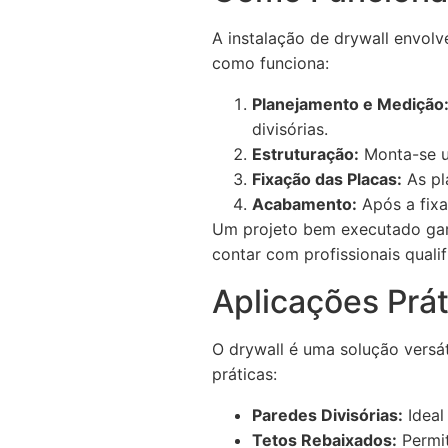
A instalação de drywall envol
como funciona:
Planejamento e Medição
divisórias.
Estruturação:
Monta-se um
Fixação das Placas:
As pla
Acabamento:
Após a fixa
Um projeto bem executado gar
contar com profissionais quali
Aplicações Prát
O drywall é uma solução versát
práticas:
Paredes Divisórias:
Ideal
Tetos Rebaixados:
Permit