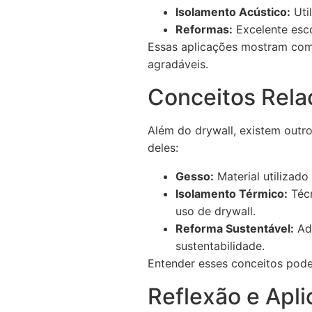
Isolamento Acústico:
Uti
Reformas:
Excelente esco
Essas aplicações mostram como
agradáveis.
Conceitos Rela
Além do drywall, existem outro
deles:
Gesso:
Material utilizad
Isolamento Térmico:
Técn
uso de drywall.
Reforma Sustentável:
Ado
sustentabilidade.
Entender esses conceitos pode 
Reflexão e Apli