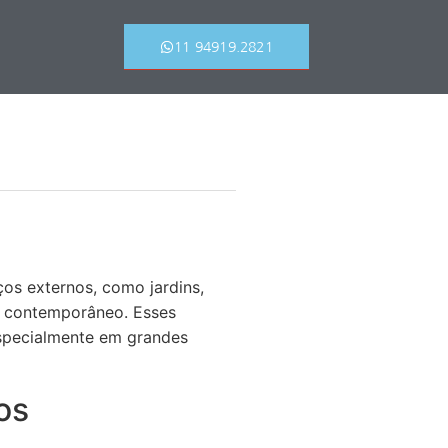
11 94919.2821
os externos, como jardins,
da contemporâneo. Esses
especialmente em grandes
os